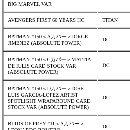
BIG MARVEL VAR
AVENGERS FIRST 60 YEARS HC
TITAN
BATMAN #150＜Aカバー＞JORGE
DC
JIMENEZ (ABSOLUTE POWER)
BATMAN #150＜Cカバー＞MATTIA
DC
DE IULIS CARD STOCK VAR
(ABSOLUTE POWER)
BATMAN #150＜Dカバー＞JOSE
LUIS GARCIA-LOPEZ ARTIST
DC
SPOTLIGHT WRAPAROUND CARD
STOCK VAR (ABSOLUTE POWER)
BIRDS OF PREY #11＜Aカバー＞
DC