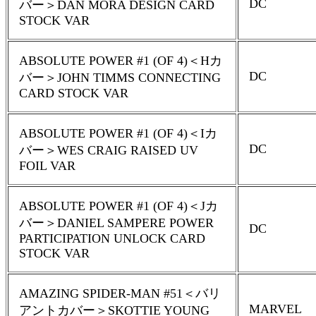
DC
バー＞DAN MORA DESIGN CARD
STOCK VAR
ABSOLUTE POWER #1 (OF 4)＜Hカ
DC
バー＞JOHN TIMMS CONNECTING
CARD STOCK VAR
ABSOLUTE POWER #1 (OF 4)＜Iカ
DC
バー＞WES CRAIG RAISED UV
FOIL VAR
ABSOLUTE POWER #1 (OF 4)＜Jカ
バー＞DANIEL SAMPERE POWER
DC
PARTICIPATION UNLOCK CARD
STOCK VAR
AMAZING SPIDER-MAN #51＜バリ
MARVEL
アントカバー＞SKOTTIE YOUNG