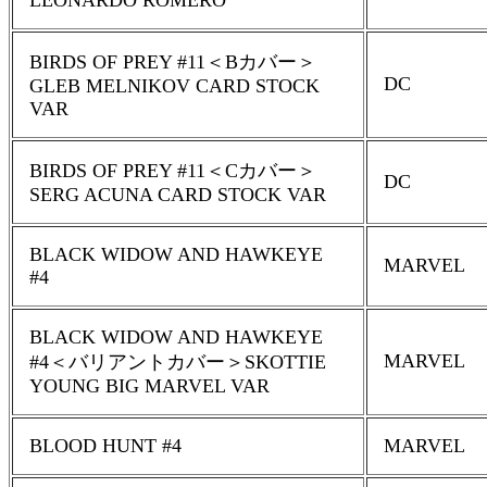
LEONARDO ROMERO
BIRDS OF PREY #11＜Bカバー＞
DC
GLEB MELNIKOV CARD STOCK
VAR
BIRDS OF PREY #11＜Cカバー＞
DC
SERG ACUNA CARD STOCK VAR
BLACK WIDOW AND HAWKEYE
MARVEL
#4
BLACK WIDOW AND HAWKEYE
MARVEL
#4＜バリアントカバー＞SKOTTIE
YOUNG BIG MARVEL VAR
BLOOD HUNT #4
MARVEL