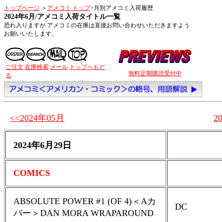
トップページ
＞
アメコミ トップ
>月別アメコミ入荷履歴
2024年6月/
アメコミ入荷タイトル一覧
恐れ入りますが アメコミの在庫は直接お問い合わせいただきますよう
お願いいたします。
ご注文
在庫検索
メール
トップへもど
無料定期購読受付中
る
<<2024年05月
2
2024年6月29日
COMICS
ABSOLUTE POWER #1 (OF 4)＜Aカ
DC
バー＞DAN MORA WRAPAROUND