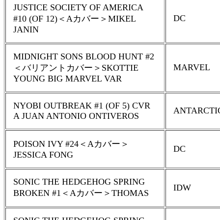
JUSTICE SOCIETY OF AMERICA
DC
#10 (OF 12)＜Aカバー＞MIKEL
JANIN
MIDNIGHT SONS BLOOD HUNT #2
MARVEL
＜バリアントカバー＞SKOTTIE
YOUNG BIG MARVEL VAR
NYOBI OUTBREAK #1 (OF 5) CVR
ANTARCTI
A JUAN ANTONIO ONTIVEROS
POISON IVY #24＜Aカバー＞
DC
JESSICA FONG
SONIC THE HEDGEHOG SPRING
IDW
BROKEN #1＜Aカバー＞THOMAS