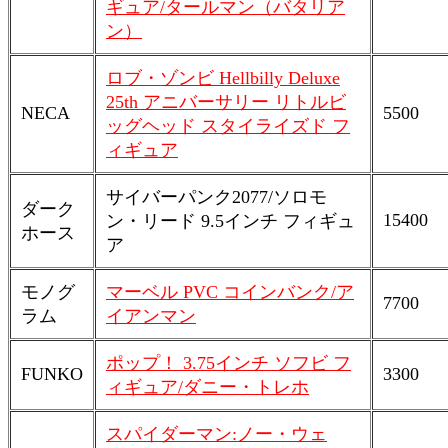
ギュア/タールマン（バタリア
ン）
ロブ・ゾンビ Hellbilly Deluxe
25th アニバーサリー リトルビ
NECA
5500
ッグヘッド スタイライズド フ
ィギュア
サイバーパンク2077/ソロモ
ダーク
15400
ン・リード 9.5インチ フィギュ
ホース
ア
モノグ
マーベル PVC コインバンク/ア
7700
ラム
イアンマン
ポップ！ 3.75インチ ソフビ フ
FUNKO
3300
ィギュア/ダニー・トレホ
スパイダーマン:ノー・ウェ