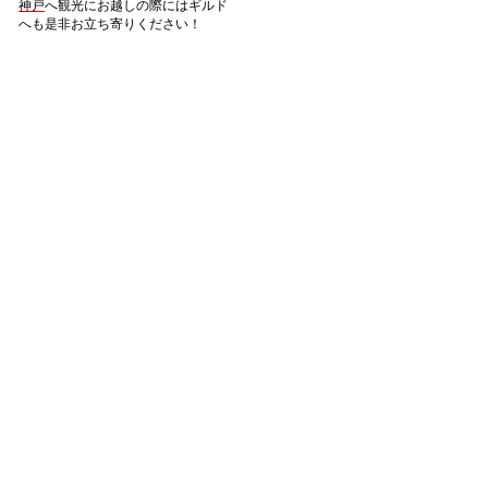
神戸
へ観光にお越しの際にはギルド
へも是非お立ち寄りください！